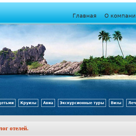
Jump to navigation
Главная
О компани
Главное меню
детьми
Круизы
Авиа
Экскурсионные туры
Визы
Леч
лог отелей.