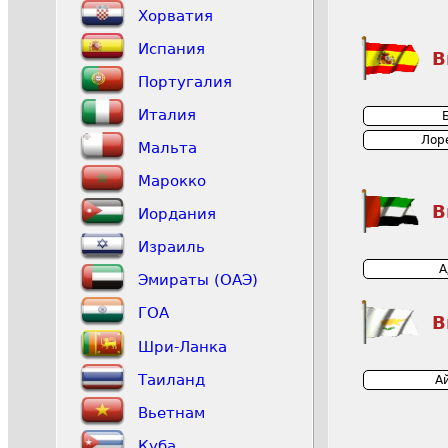
Хорватия
Испания
В
Португалия
Италия
Лор
Мальта
Марокко
В
Иордания
Израиль
А
Эмираты (ОАЭ)
ГОА
В
Шри-Ланка
Таиланд
А
Вьетнам
Куба