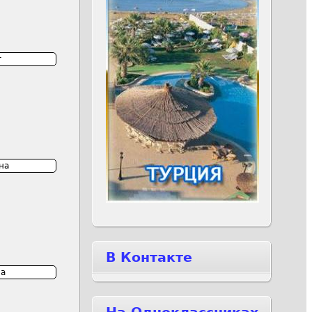
т
на
В Контакте
а