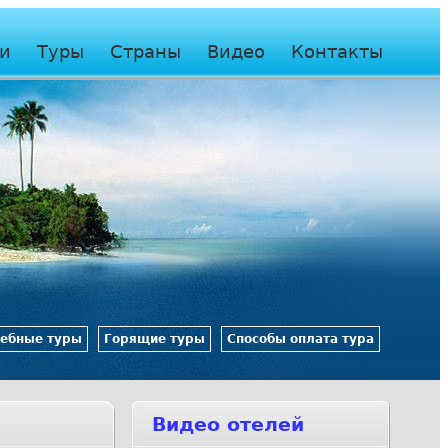
и
Туры
Страны
Видео
Контакты
ебные туры
Горящие туры
Способы оплата тура
Видео отелей