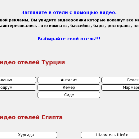
Загляните в отели с помощью видео.
шой рекламы, Вы увидите видеоролики которые покажут все ме
интересовались - это комнаты, бассейны, бары, рестораны, п
Выбирайте свой отель!!!
идео отелей Турции
Аланья
Анталия
Белек
Бодрум
Кемер
Мармар
Сиде
идео отелей Египта
Хургада
Шарм-ель-Шейх