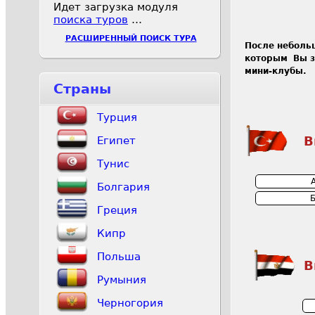
Идет загрузка модуля
поиска туров
…
РАСШИРЕННЫЙ ПОИСК ТУРА
После неболь
которым Вы за
мини-клубы.
Страны
Турция
В
Египет
Тунис
Болгария
Греция
Кипр
Польша
В
Румыния
Черногория