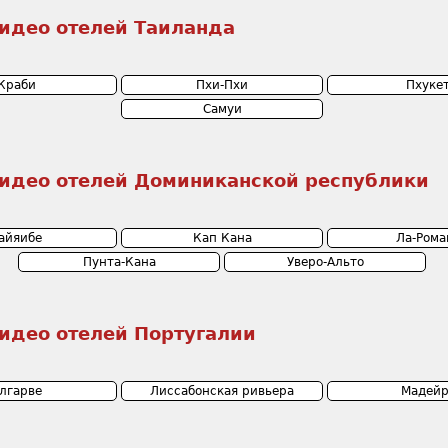
идео отелей Таиланда
Краби
Пхи-Пхи
Пхуке
Самуи
идео отелей Доминиканской республики
айяибе
Кап Кана
Ла-Рома
Пунта-Кана
Уверо-Альто
идео отелей Португалии
лгарве
Лиссабонская ривьера
Мадейр