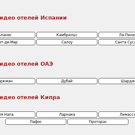
идео отелей Испании
Бланес
Камбрильс
Ла-Пине
ет-де-Мар
Салоу
Санта Сус
идео отелей ОАЭ
джман
Дубай
Шардж
идео отелей Кипра
йя Напа
Ларнака
Лимасс
Пафос
Проторас