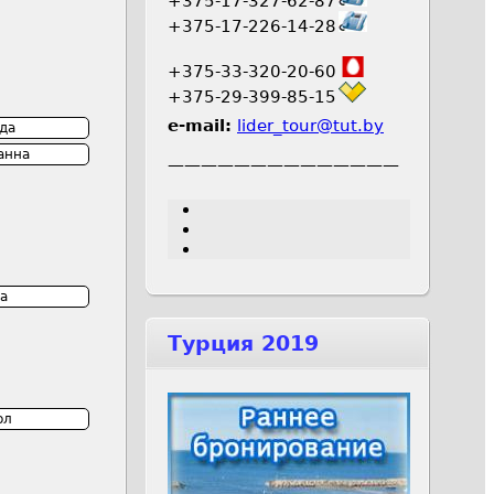
+375-17-327-62-87
+375-17-226-14-28
+375-33-320-20-60
+375-29-399-85-15
e-mail:
lider_tour@tut.by
да
анна
——————————————
а
Турция 2019
ол