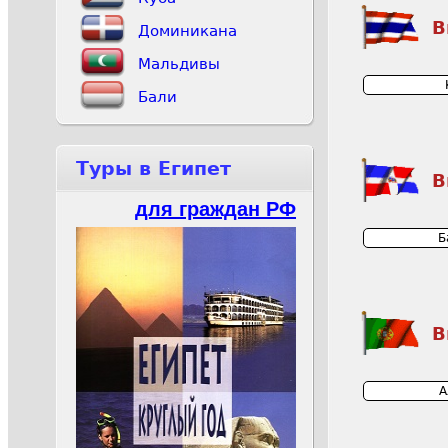
В
Доминикана
Мальдивы
Бали
Туры в Египет
В
для граждан РФ
Б
В
А