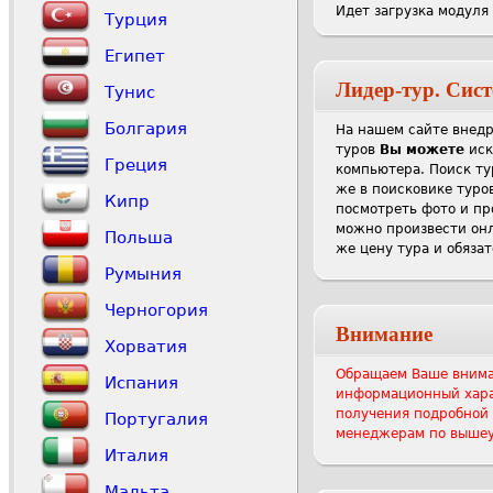
Идет загрузка модуля
Турция
Египет
Лидер-тур. Сист
Тунис
Болгария
На нашем сайте внед
туров
Вы можете
иск
Греция
компьютера. Поиск ту
же в поисковике туров
Кипр
посмотреть фото и пр
можно произвести онл
Польша
же цену тура и обяза
Румыния
Черногория
Внимание
Хорватия
Обращаем Ваше вниман
Испания
информационный харак
получения подробной 
Португалия
менеджерам по выше
Италия
Мальта